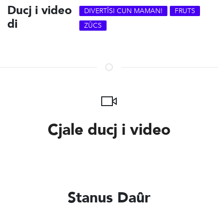
Ducj i video
DIVERTÎSI CUN MAMAN!
FRUTS
di
ZÛCS
Cjale ducj i video
Stanus Daûr