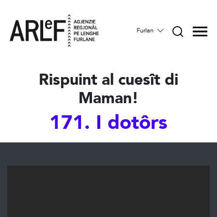
Furlan
Rispuint al cuesît di
Maman!
171. I dotôrs