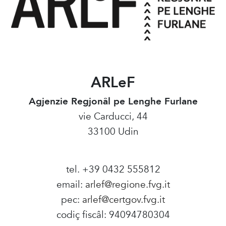
ARLeF
Agjenzie Regjonâl pe Lenghe Furlane
vie Carducci, 44
33100 Udin
tel. +39 0432 555812
email:
arlef@regione.fvg.it
pec:
arlef@certgov.fvg.it
codiç fiscâl: 94094780304