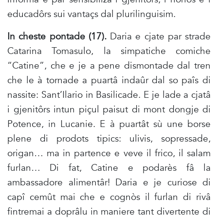
educadôrs sui vantaçs dal plurilinguisim.
In cheste pontade (17).
Daria e cjate par strade
Catarina Tomasulo, la simpatiche comiche
“Catine”, che e je a pene dismontade dal tren
che le à tornade a puartâ indaûr dal so paîs di
nassite: Sant’Ilario in Basilicade. E je lade a cjatâ
i gjenitôrs intun piçul paisut di mont dongje di
Potence, in Lucanie. E à puartât sù une borse
plene di prodots tipics: ulivis, sopressade,
origan… ma in partence e veve il frico, il salam
furlan… Di fat, Catine e podarès fâ la
ambassadore alimentâr! Daria e je curiose di
capî cemût mai che e cognòs il furlan di rivâ
fintremai a doprâlu in maniere tant divertente di