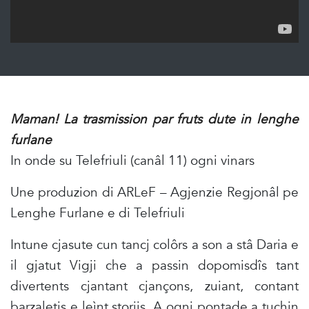
Maman! La trasmission par fruts dute in lenghe
furlane
In onde su Telefriuli (canâl 11) ogni vinars
Une produzion di ARLeF – Agjenzie Regjonâl pe
Lenghe Furlane e di Telefriuli
Intune cjasute cun tancj colôrs a son a stâ Daria e
il gjatut Vigji che a passin dopomisdîs tant
divertents cjantant cjançons, zuiant, contant
barzaletis e leìnt storiis. A ogni pontade a tuchin