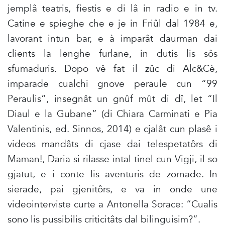
jemplâ teatris, fiestis e di lâ in radio e in tv.
Catine e spieghe che e je in Friûl dal 1984 e,
lavorant intun bar, e à imparât daurman dai
clients la lenghe furlane, in dutis lis sôs
sfumaduris. Dopo vê fat il zûc di Alc&Cè,
imparade cualchi gnove peraule cun “99
Peraulis”, insegnât un gnûf mût di dî, let “Il
Diaul e la Gubane” (di Chiara Carminati e Pia
Valentinis, ed. Sinnos, 2014) e cjalât cun plasê i
videos mandâts di cjase dai telespetatôrs di
Maman!, Daria si rilasse intal tinel cun Vigji, il so
gjatut, e i conte lis aventuris de zornade. In
sierade, pai gjenitôrs, e va in onde une
videointerviste curte a Antonella Sorace: “Cualis
sono lis pussibilis criticitâts dal bilinguisim?”.