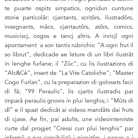
te puarte ospits simpatics, ognidun cuntune
storie particolâr: cjantants, scritôrs, ilustradôrs,
insegnants, mâcs, cjantautôrs, atôrs, comics,
musiciscj, cogos e tancj altris. A inricjî ogni
apontament a son tantis rubrichis: “A ogni frut il
so librut”, dedicade ae leture di un libri ilustrât
in lenghe furlane; il “Zûc”, cu lis ilustrazions di
“Alc&Cè”, insert de “La Vite Catoliche”; “Master
Cogo Furlan”, cu la preparazion di golosets facii
di fâ; “99 Peraulis”, lis cjartis ilustradis par
imparâ peraulis gnovis in plui lenghis; i “Mûts di
dî” e il spazi dedicât ai videos mandâts dai fruts
di cjase. Ae fin, pai adults, une videointerviste
curte dal progjet “Cressi cun plui lenghis” par
informâ e par sensibilizâ i gjenitôrs, i nonos e i