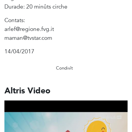
Durade: 20 minûts cirche
Contats:
arlef@regione.fvg.it
maman@tvstar.com
14/04/2017
Condivît
Altris Video