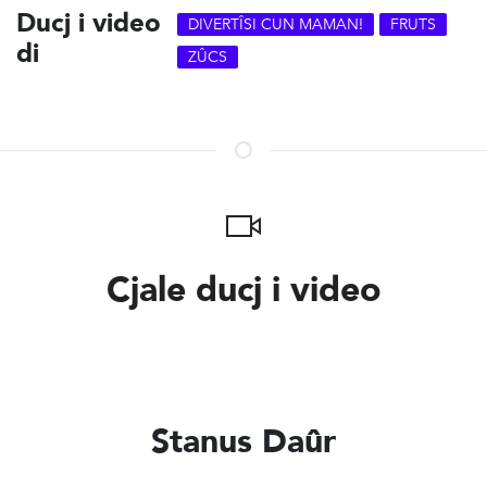
Ducj i video
DIVERTÎSI CUN MAMAN!
FRUTS
di
ZÛCS
Cjale ducj i video
Stanus Daûr