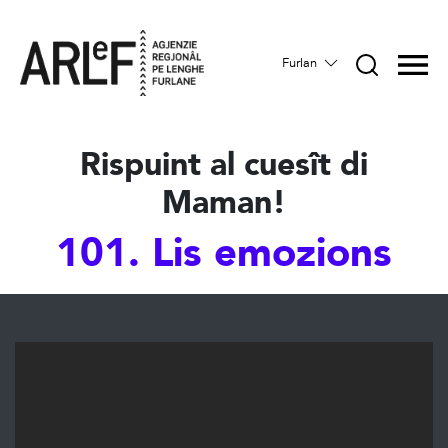
Furlan
Rispuint al cuesît di
Maman!
101. Lis emozions