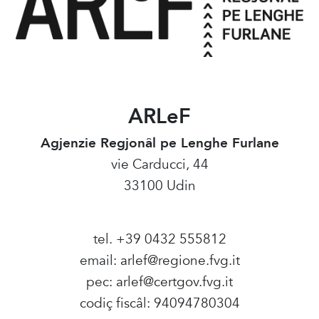
ARLeF
Agjenzie Regjonâl pe Lenghe Furlane
vie Carducci, 44
33100 Udin
tel. +39 0432 555812
email:
arlef@regione.fvg.it
pec:
arlef@certgov.fvg.it
codiç fiscâl: 94094780304