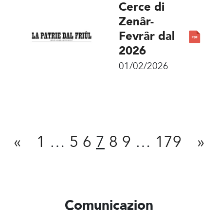
Cerce di
Zenâr-
Fevrâr dal
2026
01/02/2026
Condivît
«
1
…
5
6
7
8
9
…
179
»
Comunicazion