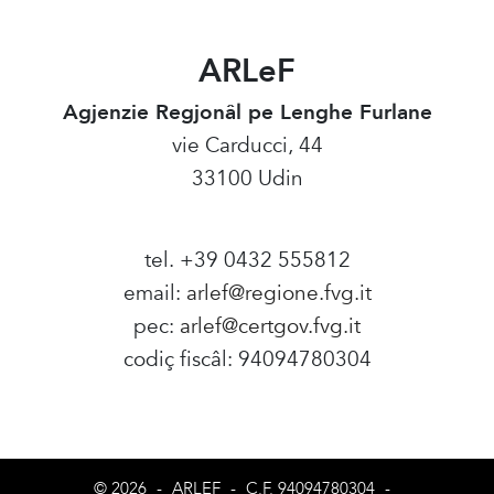
ARLeF
Agjenzie Regjonâl pe Lenghe Furlane
vie Carducci, 44
33100 Udin
tel. +39 0432 555812
email:
arlef@regione.fvg.it
pec:
arlef@certgov.fvg.it
codiç fiscâl: 94094780304
Amministrazione Trasparente
© 2026
-
ARLEF
-
C.F. 94094780304
-