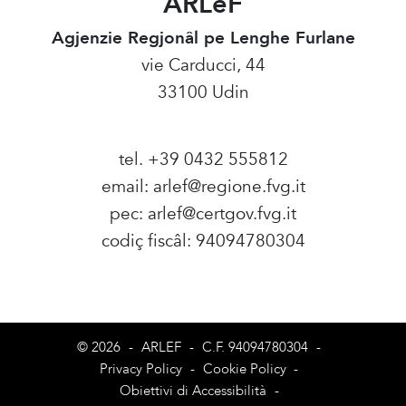
ARLeF
Agjenzie Regjonâl pe Lenghe Furlane
vie Carducci, 44
33100 Udin
tel. +39 0432 555812
email:
arlef@regione.fvg.it
pec:
arlef@certgov.fvg.it
codiç fiscâl: 94094780304
Amministrazione Trasparente
© 2026
-
ARLEF
-
C.F. 94094780304
-
Privacy Policy
-
Cookie Policy
-
Obiettivi di Accessibilità
-