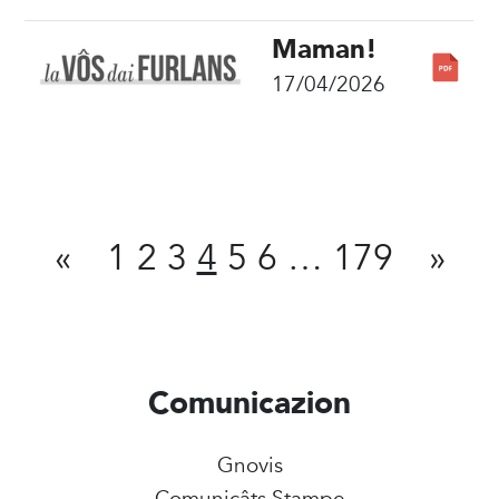
Maman!
17/04/2026
Condivît
«
1
2
3
4
5
6
…
179
»
Comunicazion
Gnovis
Comunicâts Stampe