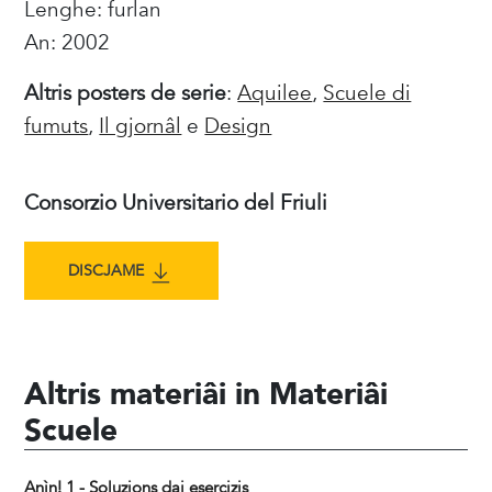
Lenghe: furlan
An: 2002
Altris posters de serie
:
Aquilee
,
Scuele di
fumuts
,
Il gjornâl
e
Design
Consorzio Universitario del Friuli
DISCJAME
Altris materiâi in Materiâi
Scuele
Anìn! 1 - Soluzions dai esercizis