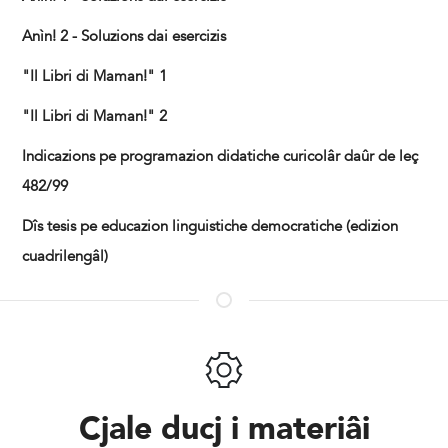
Anìn! 2 - Soluzions dai esercizis
"Il Libri di Maman!" 1
"Il Libri di Maman!" 2
Indicazions pe programazion didatiche curicolâr daûr de leç
482/99
Dîs tesis pe educazion linguistiche democratiche (edizion
cuadrilengâl)
Cjale ducj i materiâi