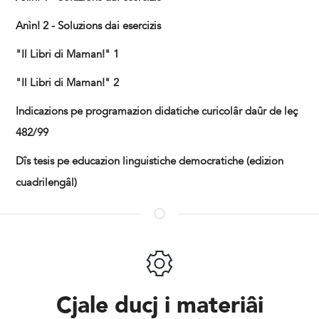
Anìn! 2 - Soluzions dai esercizis
"Il Libri di Maman!" 1
"Il Libri di Maman!" 2
Indicazions pe programazion didatiche curicolâr daûr de leç
482/99
Dîs tesis pe educazion linguistiche democratiche (edizion
cuadrilengâl)
Cjale ducj i materiâi