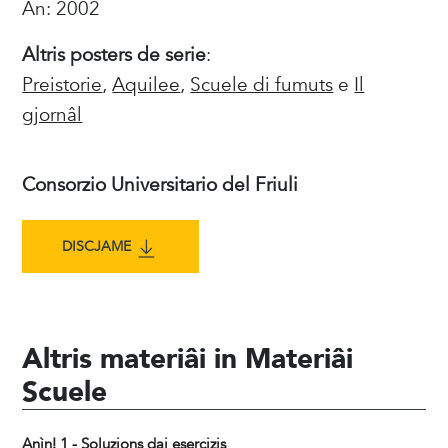
An: 2002
Altris posters de serie
:
Preistorie
,
Aquilee
,
Scuele di fumuts
e
Il
gjornâl
Consorzio Universitario del Friuli
DISCJAME
Altris materiâi in Materiâi
Scuele
Anìn! 1 - Soluzions dai esercizis