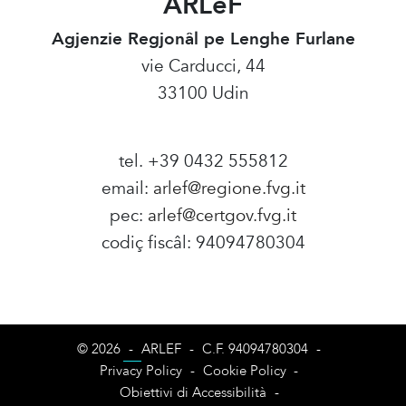
ARLeF
Agjenzie Regjonâl pe Lenghe Furlane
vie Carducci, 44
33100 Udin
tel. +39 0432 555812
email:
arlef@regione.fvg.it
pec:
arlef@certgov.fvg.it
codiç fiscâl: 94094780304
Amministrazione Trasparente
© 2026
-
ARLEF
-
C.F. 94094780304
-
Privacy Policy
-
Cookie Policy
-
Obiettivi di Accessibilità
-