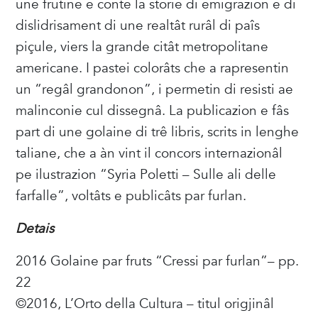
une frutine e conte la storie di emigrazion e di
dislidrisament di une realtât rurâl di paîs
piçule, viers la grande citât metropolitane
americane. I pastei colorâts che a rapresentin
un “regâl grandonon”, i permetin di resisti ae
malinconie cul dissegnâ. La publicazion e fâs
part di une golaine di trê libris, scrits in lenghe
taliane, che a àn vint il concors internazionâl
pe ilustrazion “Syria Poletti – Sulle ali delle
farfalle”, voltâts e publicâts par furlan.
Detais
2016 Golaine par fruts “Cressi par furlan”– pp.
22
©2016, L’Orto della Cultura – titul origjinâl