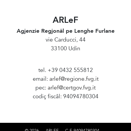
ARLeF
Agjenzie Regjonâl pe Lenghe Furlane
vie Carducci, 44
33100 Udin
tel. +39 0432 555812
email:
arlef@regione.fvg.it
pec:
arlef@certgov.fvg.it
codiç fiscâl: 94094780304
Amministrazione Trasparente
© 2026
-
ARLEF
-
C.F. 94094780304
-