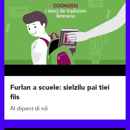
Furlan a scuele: sielzilu pai tiei
fiis
Al dipent di nô