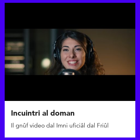
Incuintri al doman
Il gnûf video dal Imni uficiâl dal Friûl