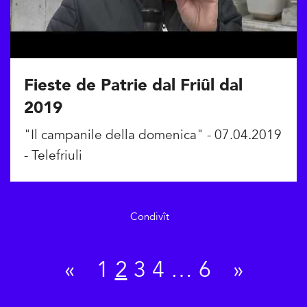
Fieste de Patrie dal Friûl dal
2019
"Il campanile della domenica" - 07.04.2019
- Telefriuli
Condivît
«
1
2
3
4
…
6
»