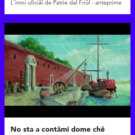
L'imni uficiâl de Patrie dal Friûl - anteprime
No sta a contâmi dome chê