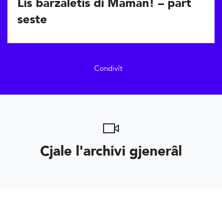
Lis barzaletis di Maman! – part
seste
Condivît
Cjale l'archivi gjenerâl