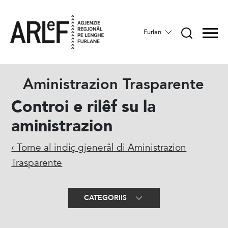
Furlan
Aministrazion Trasparente
Controi e rilêf su la
aministrazion
‹ Torne al indiç gjenerâl di Aministrazion
Trasparente
CATEGORIIS