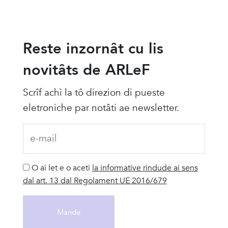
Reste inzornât cu lis
novitâts de ARLeF
Scrîf achì la tô direzion di pueste
eletroniche par notâti ae newsletter.
O ai let e o aceti
la informative rindude ai sens
dal art. 13 dal Regolament UE 2016/679