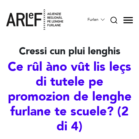
Furlan
Cressi cun plui lenghis
Ce rûl àno vût lis leçs
di tutele pe
promozion de lenghe
furlane te scuele? (2
di 4)