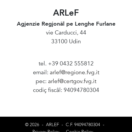
ARLeF
Agjenzie Regjonâl pe Lenghe Furlane
vie Carducci, 44
33100 Udin
tel. +39 0432 555812
email:
arlef@regione.fvg.it
pec:
arlef@certgov.fvg.it
codiç fiscâl: 94094780304
Amministrazione Trasparente
© 2026
-
ARLEF
-
C.F. 94094780304
-
Privacy Policy
-
Cookie Policy
-