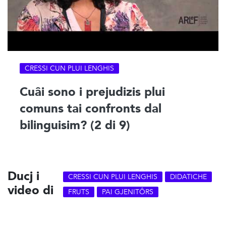
CRESSI CUN PLUI LENGHIS
Cuâi sono i prejudizis plui
comuns tai confronts dal
bilinguisim? (2 di 9)
Ducj i
CRESSI CUN PLUI LENGHIS
DIDATICHE
video di
FRUTS
PAI GJENITÔRS