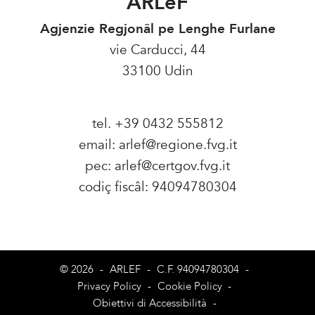
ARLeF
Agjenzie Regjonâl pe Lenghe Furlane
vie Carducci, 44
33100 Udin
tel. +39 0432 555812
email:
arlef@regione.fvg.it
pec:
arlef@certgov.fvg.it
codiç fiscâl: 94094780304
Amministrazione Trasparente
© 2026
-
ARLEF
-
C.F. 94094780304
-
Privacy Policy
-
Cookie Policy
-
Obiettivi di Accessibilità
-