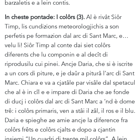
barzaletis e a lein contis.
In cheste pontade: I colôrs (3).
Al è rivât Siôr
Timp, lis cundizions meteorologjichis a son
perfetis pe formazion dal arc di Sant Marc, e…
velu li! Siôr Timp al conte dai siet colôrs
diferents che lu componin e al decît di
riprodusilu cui pinei. Ancje Daria, che si è iscrite
a un cors di piture, e je daûr a piturâ l’arc di Sant
Marc. Chiara e va a cjatâle par visâle dal spetacul
che al è in cîl e e impare di Daria che ae fonde
di ducj i colôrs dal arc di Sant Marc a ‘nd è dome
trê: i colôrs primaris, ven a stâi il zâl, il ros e il blu.
Daria e spieghe ae amie ancje la diference fra
colôrs frêts e colôrs cjalts e dopo a cjantin
insiemi “Un cuadri di trente mil colôrs”. A lein