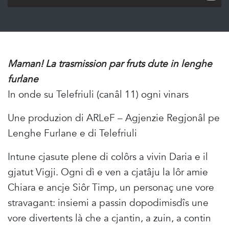
Maman! La trasmission par fruts dute in lenghe
furlane
In onde su Telefriuli (canâl 11) ogni vinars
Une produzion di ARLeF – Agjenzie Regjonâl pe
Lenghe Furlane e di Telefriuli
Intune cjasute plene di colôrs a vivin Daria e il
gjatut Vigji. Ogni dì e ven a cjatâju la lôr amie
Chiara e ancje Siôr Timp, un personaç une vore
stravagant: insiemi a passin dopodimisdîs une
vore divertents là che a cjantin, a zuin, a contin