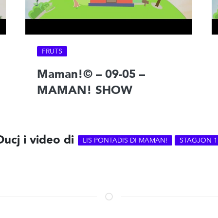
FRUTS
Maman!© – 09-05 –
MAMAN! SHOW
Ducj i video di
LIS PONTADIS DI MAMAN!
STAGJON 1