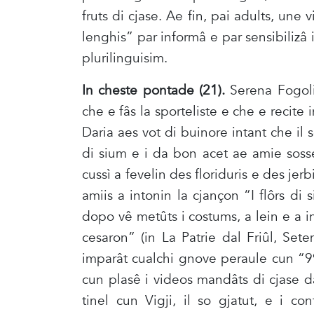
fruts di cjase. Ae fin, pai adults, une 
lenghis” par informâ e par sensibilizâ 
plurilinguisim.
In cheste pontade (21).
Serena Fogoli
che e fâs la sporteliste e che e recite 
Daria aes vot di buinore intant che il 
di sium e i da bon acet ae amie sosse
cussì a fevelin des floriduris e des jerbi
amiis a intonin la cjançon “I flôrs di 
dopo vê metûts i costums, a lein e a in
cesaron” (in La Patrie dal Friûl, Set
imparât cualchi gnove peraule cun “99
cun plasê i videos mandâts di cjase da
tinel cun Vigji, il so gjatut, e i co