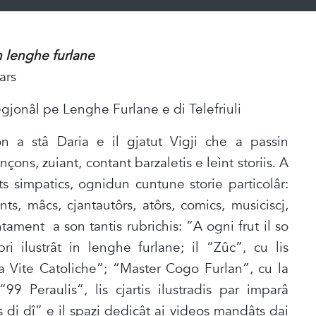
n lenghe furlane
ars
jonâl pe Lenghe Furlane e di Telefriuli
on a stâ Daria e il gjatut Vigji che a passin
çons, zuiant, contant barzaletis e leìnt storiis. A
s simpatics, ognidun cuntune storie particolâr:
ants, mâcs, cjantautôrs, atôrs, comics, musiciscj,
ntament a son tantis rubrichis: “A ogni frut il so
ri ilustrât in lenghe furlane; il “Zûc”, cu lis
La Vite Catoliche”; “Master Cogo Furlan”, cu la
99 Peraulis”, lis cjartis ilustradis par imparâ
s di dî” e il spazi dedicât ai videos mandâts dai