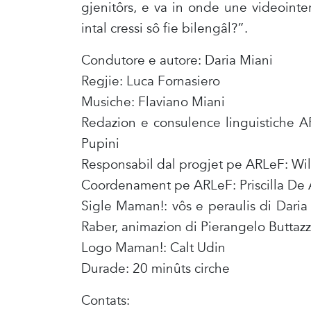
gjenitôrs, e va in onde une videointerv
intal cressi sô fie bilengâl?”.
Condutore e autore: Daria Miani
Regjie: Luca Fornasiero
Musiche: Flaviano Miani
Redazion e consulence linguistiche AR
Pupini
Responsabil dal progjet pe ARLeF: Will
Coordenament pe ARLeF: Priscilla De 
Sigle Maman!: vôs e peraulis di Daria 
Raber, animazion di Pierangelo Buttazz
Logo Maman!: Calt Udin
Durade: 20 minûts cirche
Contats: