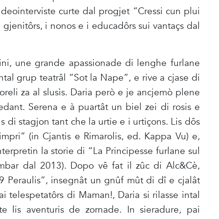
videointerviste curte dal progjet “Cressi cun plui
i gjenitôrs, i nonos e i educadôrs sui vantaçs dal
ni, une grande apassionade di lenghe furlane
intal grup teatrâl “Sot la Nape”, e rive a cjase di
soreli za al slusìs. Daria però e je ancjemò plene
dant. Serena e à puartât un biel zei di rosis e
s di stagjon tant che la urtie e i urtiçons. Lis dôs
simpri” (in Cjantis e Rimarolis, ed. Kappa Vu) e,
terpretin la storie di “La Principesse furlane sul
embar dal 2013). Dopo vê fat il zûc di Alc&Cè,
 Peraulis”, insegnât un gnûf mût di dî e cjalât
i telespetatôrs di Maman!, Daria si rilasse intal
nte lis aventuris de zornade. In sieradure, pai