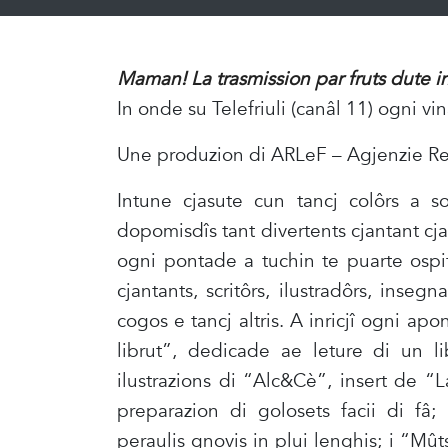
Maman! La trasmission par fruts dute i
In onde su Telefriuli (canâl 11) ogni vin
Une produzion di ARLeF – Agjenzie Reg
Intune cjasute cun tancj colôrs a s
dopomisdîs tant divertents cjantant cjan
ogni pontade a tuchin te puarte ospit
cjantants, scritôrs, ilustradôrs, insegn
cogos e tancj altris. A inricjî ogni apo
librut”, dedicade ae leture di un lib
ilustrazions di “Alc&Cè”, insert de “
preparazion di golosets facii di fâ; “
peraulis gnovis in plui lenghis; i “Mût