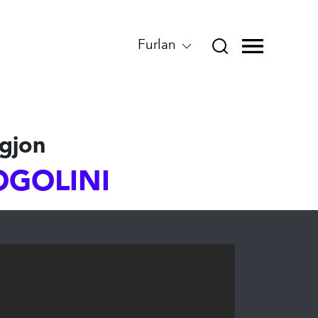
Furlan
gjon
OGOLINI