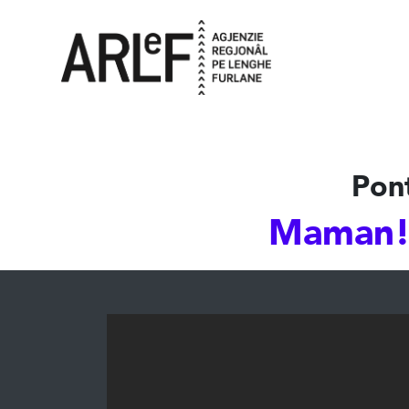
Pon
Maman!