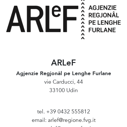
ARLeF
Agjenzie Regjonâl pe Lenghe Furlane
vie Carducci, 44
33100 Udin
tel. +39 0432 555812
email:
arlef@regione.fvg.it