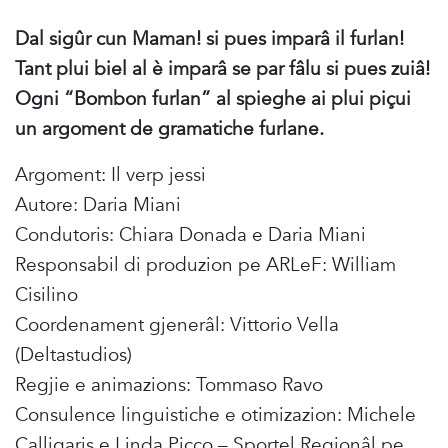
Dal sigûr cun Maman! si pues imparâ il furlan!
Tant plui biel al è imparâ se par fâlu si pues zuiâ!
Ogni “Bombon furlan” al spieghe ai plui piçui
un argoment de gramatiche furlane.
Argoment: Il verp jessi
Autore: Daria Miani
Condutoris: Chiara Donada e Daria Miani
Responsabil di produzion pe ARLeF: William
Cisilino
Coordenament gjenerâl: Vittorio Vella
(Deltastudios)
Regjie e animazions: Tommaso Ravo
Consulence linguistiche e otimizazion: Michele
Calligaris e Linda Picco – Sportel Regjonâl pe