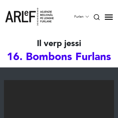
Furlan
Il verp jessi
16. Bombons Furlans