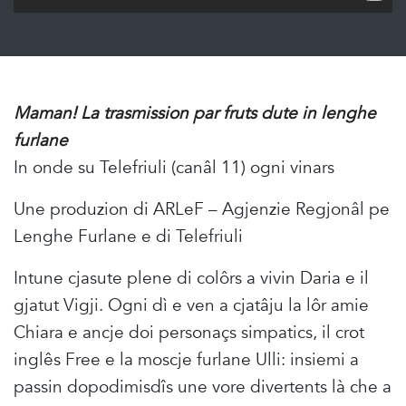
Maman! La trasmission par fruts dute in lenghe
furlane
In onde su Telefriuli (canâl 11) ogni vinars
Une produzion di ARLeF – Agjenzie Regjonâl pe
Lenghe Furlane e di Telefriuli
Intune cjasute plene di colôrs a vivin Daria e il
gjatut Vigji. Ogni dì e ven a cjatâju la lôr amie
Chiara e ancje doi personaçs simpatics, il crot
inglês Free e la moscje furlane Ulli: insiemi a
passin dopodimisdîs une vore divertents là che a