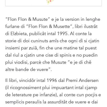
“Flon Flon & Musute” e je la version in lenghe
furlane di “Flon Flon & Musette”, libri ilustrât
di Elzbieta, publicât intal 1995. Al conte la
storie di doi cuninuts amîs che ogni dì si cjatin
insiemi par zuiâ, fin che une matine tal puest
dal riul a cjatin une cise di spinis e no puedin
plui viodisi, parcè che Musute “e je di chê
altre bande de vuere”.
Il libri, vincidôr intal 1996 dal Premi Andersen
(il ricognossiment plui impuartant intal cjamp
de leterature pe infanzie), al conte cun pocjis e
semplicis peraulis la assurditât de vuere e dai