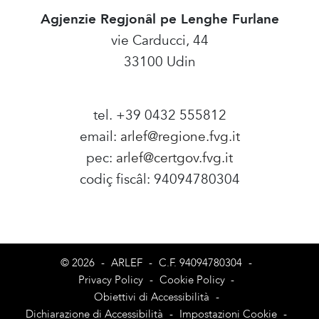
Agjenzie Regjonâl pe Lenghe Furlane
vie Carducci, 44
33100 Udin
tel. +39 0432 555812
email:
arlef@regione.fvg.it
pec:
arlef@certgov.fvg.it
codiç fiscâl: 94094780304
Amministrazione Trasparente
© 2026
-
ARLEF
-
C.F. 94094780304
-
Privacy Policy
-
Cookie Policy
-
Obiettivi di Accessibilità
-
Dichiarazione di Accessibilità
-
Impostazioni Cookie
-