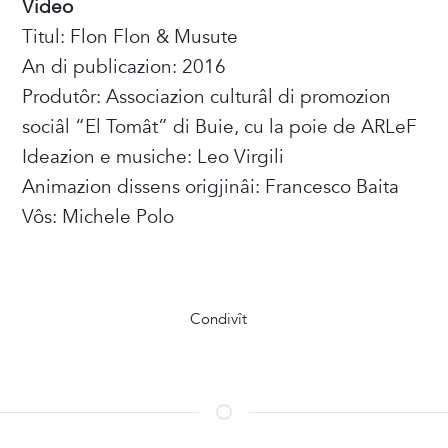
Video
Titul: Flon Flon & Musute
An di publicazion: 2016
Produtôr: Associazion culturâl di promozion
sociâl “El Tomât” di Buie, cu la poie de ARLeF
Ideazion e musiche: Leo Virgili
Animazion dissens origjinâi: Francesco Baita
Vôs: Michele Polo
Condivît