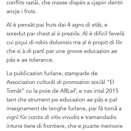
conflits raziâi, che masse dispès a cjapin dentri
ancje i fruts.
Al è pensât pai fruts dai 4 agns di etât, e
soredut par chest al è preziôs. Al è dificil fevelâ
cui piçui di robis dolorosis ma al è propit di lôr
che si à di partî par une gnove educazion ae
pâs e ae tolerance.
La publicazion furlane, stampade de
Associazion culturâl di promozion sociâl “El
Tomât” cu la poie de ARLeF, e nas intal 2015
tant che strument pe educazion ae pâs e pal
insegnament de lenghe furlane, par fâ tornâ a
vignî fûr contis di vitis vivudis e tramandadis
intune tiere di frontiere, che e puarte memorie