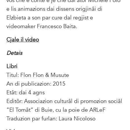
vôs che e conte e je chê dal atôr Michele Polo
e lis animazions dai dissens origjinâi di
Elzbieta a son par cure dal regjist e
videomaker Francesco Baita.
Cjale il video
Detais
Libri
Titul: Flon Flon & Musute
An di publicazion: 2015
Etât: dai 4 agns
Editôr: Associazion culturâl di promozion sociâl
“El Tomât” di Buie, cu la poie de ARLeF
Traduzion par furlan: Laura Nicoloso