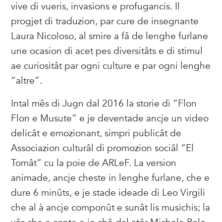
vive di vueris, invasions e profugancis. Il
progjet di traduzion, par cure de insegnante
Laura Nicoloso, al smire a fâ de lenghe furlane
une ocasion di acet pes diversitâts e di stimul
ae curiositât par ogni culture e par ogni lenghe
“altre”.
Intal mês di Jugn dal 2016 la storie di “Flon
Flon e Musute” e je deventade ancje un video
delicât e emozionant, simpri publicât de
Associazion culturâl di promozion sociâl “El
Tomât” cu la poie de ARLeF. La version
animade, ancje cheste in lenghe furlane, che e
dure 6 minûts, e je stade ideade di Leo Virgili
che al à ancje componût e sunât lis musichis; la