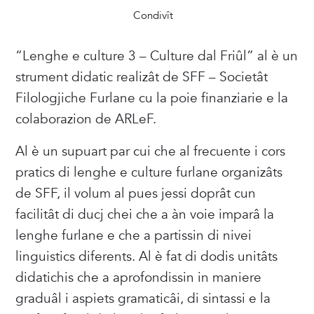
Condivît
“Lenghe e culture 3 – Culture dal Friûl” al è un
strument didatic realizât de SFF – Societât
Filologjiche Furlane cu la poie finanziarie e la
colaborazion de ARLeF.
Al è un supuart par cui che al frecuente i cors
pratics di lenghe e culture furlane organizâts
de SFF, il volum al pues jessi doprât cun
facilitât di ducj chei che a àn voie imparâ la
lenghe furlane e che a partissin di nivei
linguistics diferents. Al è fat di dodis unitâts
didatichis che a aprofondissin in maniere
graduâl i aspiets gramaticâi, di sintassi e la