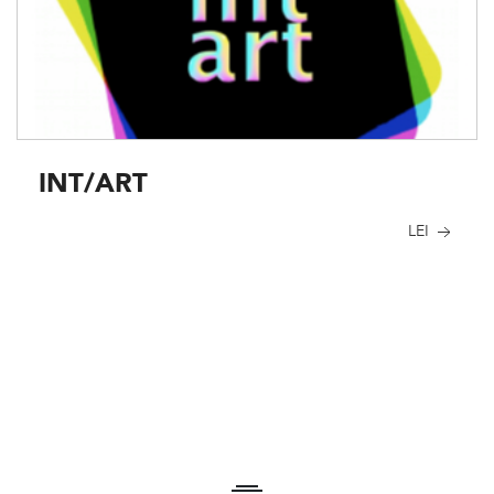
INT/ART
LEI
Condivît