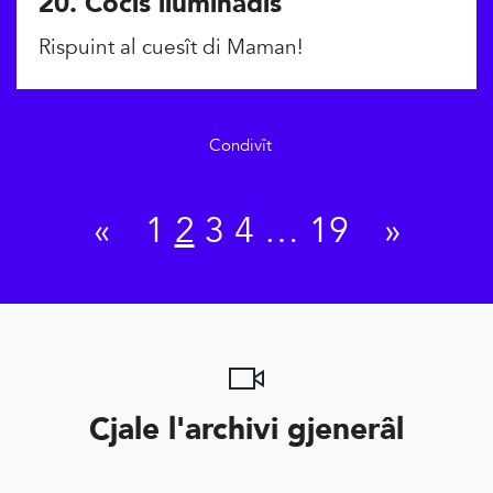
20. Cocis iluminadis
Rispuint al cuesît di Maman!
Condivît
«
1
2
3
4
…
19
»
Cjale l'archivi gjenerâl