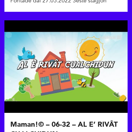
Pontade dai 27.05.2022 Seste stagjon
Maman!© – 06-32 – AL E’ RIVÂT