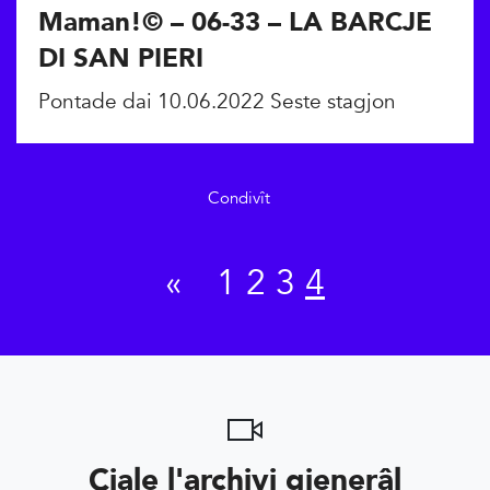
Maman!© – 06-33 – LA BARCJE
DI SAN PIERI
Pontade dai 10.06.2022 Seste stagjon
Condivît
«
1
2
3
4
Cjale l'archivi gjenerâl