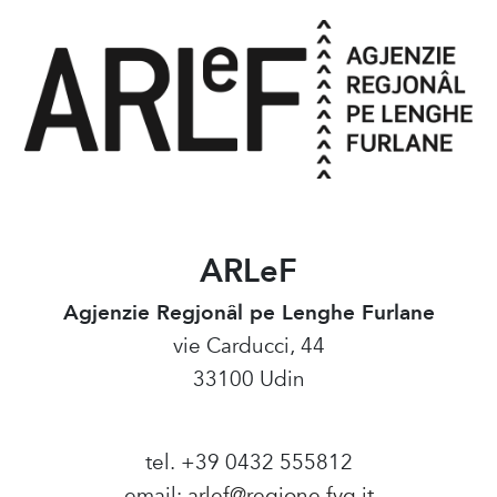
ARLeF
Agjenzie Regjonâl pe Lenghe Furlane
vie Carducci, 44
33100 Udin
tel. +39 0432 555812
email:
arlef@regione.fvg.it