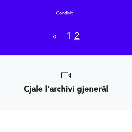
Condivît
«
1
2
Cjale l'archivi gjenerâl