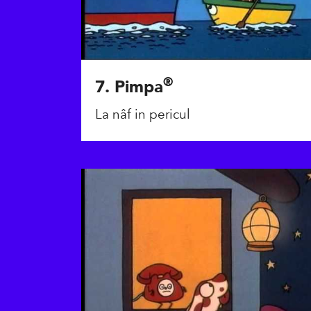
®
7. Pimpa
La nâf in pericul