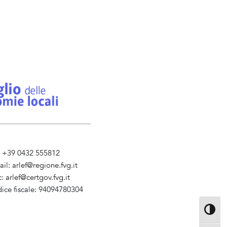
l. +39 0432 555812
ail:
arlef@regione.fvg.it
c:
arlef@certgov.fvg.it
dice fiscale: 94094780304
ministrazione Trasparente
Attiva/d