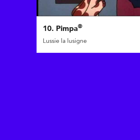
®
10. Pimpa
Lussie la lusigne