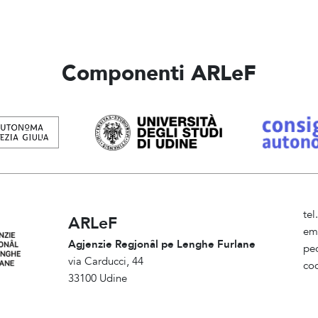
Componenti ARLeF
te
ARLeF
em
Agjenzie Regjonâl pe Lenghe Furlane
pe
via Carducci, 44
co
33100 Udine
Am