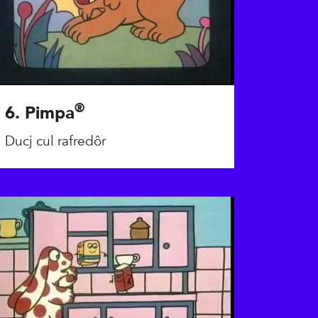
®
6. Pimpa
Ducj cul rafredôr