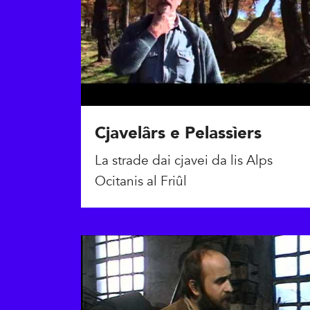
Cjavelârs e Pelassìers
La strade dai cjavei da lis Alps
Ocitanis al Friûl