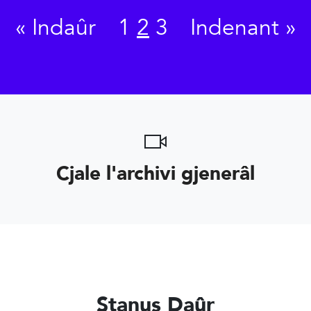
«
Indaûr
1
2
3
Indenant
»
Cjale l'archivi gjenerâl
Stanus Daûr