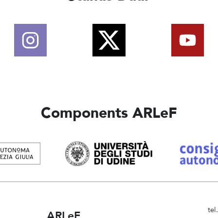
Components ARLeF
te
ARLeF