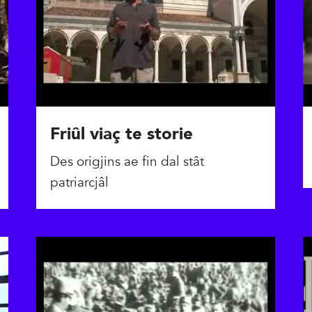
Friûl viaç te storie
Des origjins ae fin dal stât
patriarcjâl