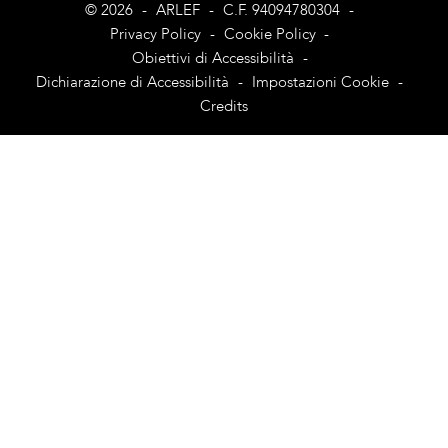
© 2026
-
ARLEF
-
C.F. 94094780304
-
Privacy Policy
-
Cookie Policy
-
Obiettivi di Accessibilità
-
Dichiarazione di Accessibilità
-
Impostazioni Cookie
-
Credits