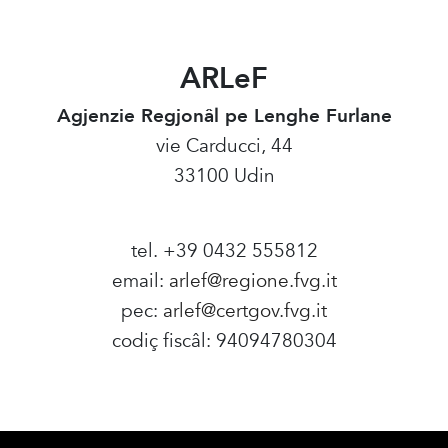
ARLeF
Agjenzie Regjonâl pe Lenghe Furlane
vie Carducci, 44
33100 Udin
tel. +39 0432 555812
email:
arlef@regione.fvg.it
pec:
arlef@certgov.fvg.it
codiç fiscâl: 94094780304
Amministrazione Trasparente