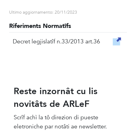
Ultimo aggiornamento: 20/11/2023
Riferiments Normatîfs
Decret legjislatîf n.33/2013 art.36
Reste inzornât cu lis
novitâts de ARLeF
Scrîf achì la tô direzion di pueste
eletroniche par notâti ae newsletter.