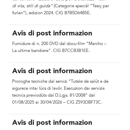
di vita, stili di guida”
(Categorie speciâl “Tescj par
furlan”), edizion 2024. CIG B7B5D64B5E.
Avîs di post informazion
Furnidure di n. 200 DVD dal docu-film “Marcho –
La ultime bandiere”. CIG B7CCB3B1EE.
Avîs di post informazion
Proroghe tecniche dal servizi “Tutele de salût e de
sigurece intai lûcs di lavôr. Esecuzion dai servizis
tecnics previodûts dal D.Lgjs. 81/2008” dal
01/08/2025 ai 30/04/2026 – CIG Z593DBF73C.
Avîs di post informazion