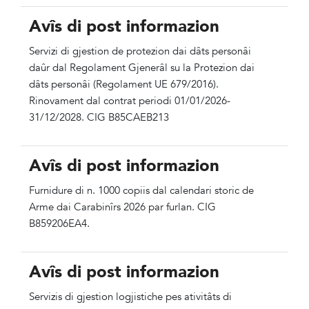
Avîs di post informazion
Servizi di gjestion de protezion dai dâts personâi
daûr dal Regolament Gjenerâl su la Protezion dai
dâts personâi (Regolament UE 679/2016).
Rinovament dal contrat periodi 01/01/2026-
31/12/2028. CIG B85CAEB213
Avîs di post informazion
Furnidure di n. 1000 copiis dal calendari storic de
Arme dai Carabinîrs 2026 par furlan. CIG
B859206EA4.
Avîs di post informazion
Servizis di gjestion logjistiche pes ativitâts di