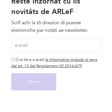
Reste inzornât cu lis
novitâts de ARLeF
Scrîf achì la tô direzion di pueste
eletroniche par notâti ae newsletter.
O ai let e o aceti
la informative rindude ai sens
dal art. 13 dal Regolament UE 2016/679