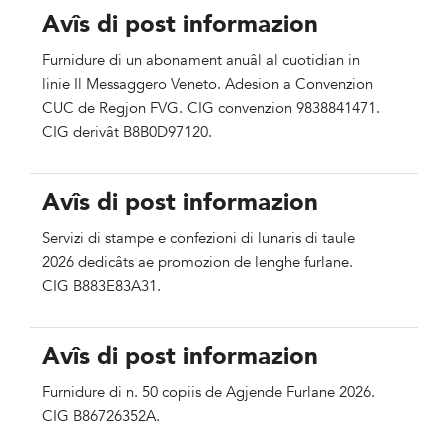
Avîs di post informazion
Furnidure di un abonament anuâl al cuotidian in
linie Il Messaggero Veneto. Adesion a Convenzion
CUC de Regjon FVG. CIG convenzion 9838841471.
CIG derivât B8B0D97120.
Avîs di post informazion
Servizi di stampe e confezioni di lunaris di taule
2026 dedicâts ae promozion de lenghe furlane.
CIG B883E83A31.
Avîs di post informazion
Furnidure di n. 50 copiis de Agjende Furlane 2026.
CIG B86726352A.