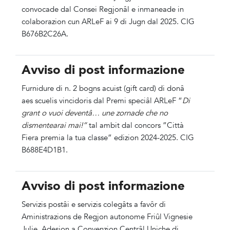
convocade dal Consei Regjonâl e inmaneade in
colaborazion cun ARLeF ai 9 di Jugn dal 2025. CIG
B676B2C26A.
Avviso di post informazione
Furnidure di n. 2 bogns acuist (gift card) di donâ
aes scuelis vincidoris dal Premi speciâl ARLeF “
Di
grant o vuoi deventâ… une zornade che no
dismentearai mai!”
tal ambit dal concors ”Città
Fiera premia la tua classe” edizion 2024-2025. CIG
B688E4D1B1.
Avviso di post informazione
Servizis postâi e servizis colegâts a favôr di
Aministrazions de Regjon autonome Friûl Vignesie
Julie. Adesion a Convenzion Centrâl Uniche di