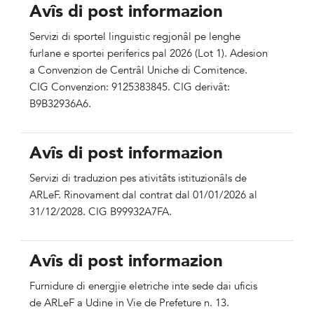
Avîs di post informazion
Servizi di sportel linguistic regjonâl pe lenghe
furlane e sportei periferics pal 2026 (Lot 1). Adesion
a Convenzion de Centrâl Uniche di Comitence.
CIG Convenzion: 9125383845. CIG derivât:
B9B32936A6.
Avîs di post informazion
Servizi di traduzion pes ativitâts istituzionâls de
ARLeF. Rinovament dal contrat dal 01/01/2026 al
31/12/2028. CIG B99932A7FA.
Avîs di post informazion
Furnidure di energjie eletriche inte sede dai uficis
de ARLeF a Udine in Vie de Prefeture n. 13.