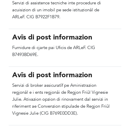
Servizi di assistence tecniche inte procedure di
acuisizion di un imobil pe sede istituzionâl de
ARLeF. CIG B7922F1B79.
Avîs di post informazion
Furnidure di cjarte pai Uficis de ARLeF. CIG
B7493BD69E.
Avîs di post informazion
Servizi di broker assicuratîf pe Aministrazion
regjonâl e i ents regjonâi de Regjon Friûl Vignesie
Julie. Ativazion opzion di rinovament dal servizi in
riferiment ae Convenzion stipulade de Regjon Friûl
Vignesie Julie (CIG B769E0DD3E).