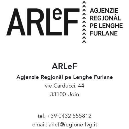
ARLeF
Agjenzie Regjonâl pe Lenghe Furlane
vie Carducci, 44
33100 Udin
tel. +39 0432 555812
email:
arlef@regione.fvg.it