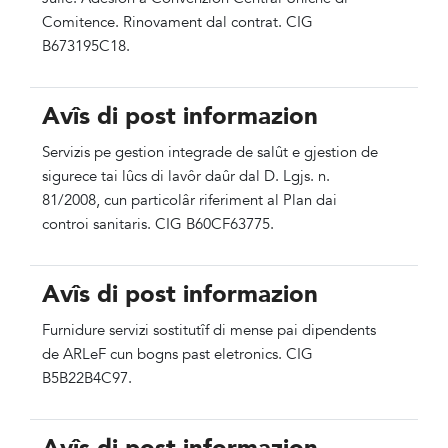
Comitence. Rinovament dal contrat. CIG
B673195C18.
Avîs di post informazion
Servizis pe gestion integrade de salût e gjestion de
sigurece tai lûcs di lavôr daûr dal D. Lgjs. n.
81/2008, cun particolâr riferiment al Plan dai
controi sanitaris. CIG B60CF63775.
Avîs di post informazion
Furnidure servizi sostitutîf di mense pai dipendents
de ARLeF cun bogns past eletronics. CIG
B5B22B4C97.