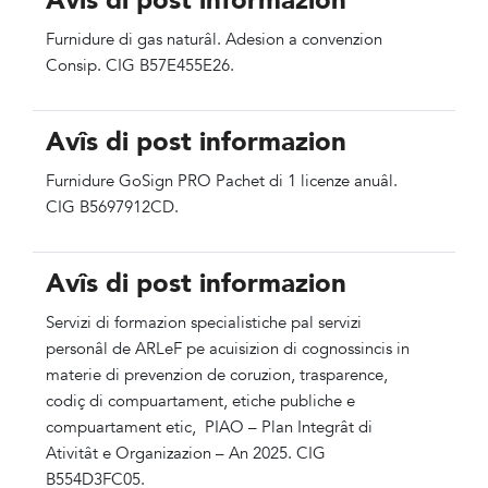
Avîs di post informazion
Furnidure di gas naturâl. Adesion a convenzion
Consip. CIG B57E455E26.
Avîs di post informazion
Furnidure GoSign PRO Pachet di 1 licenze anuâl.
CIG B5697912CD.
Avîs di post informazion
Servizi di formazion specialistiche pal servizi
personâl de ARLeF pe acuisizion di cognossincis in
materie di prevenzion de coruzion, trasparence,
codiç di compuartament, etiche publiche e
compuartament etic, PIAO – Plan Integrât di
Ativitât e Organizazion – An 2025. CIG
B554D3FC05.