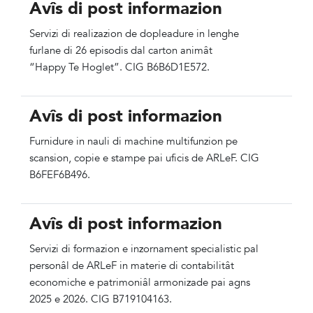
Avîs di post informazion
Servizi di realizazion de dopleadure in lenghe
furlane di 26 episodis dal carton animât
“
Happy
Te
Hoglet
”.
CIG
B6B6D1E572.
Avîs di post informazion
Furnidure in nauli di machine multifunzion pe
scansion, copie e stampe pai uficis de ARLeF. CIG
B6FEF6B496.
Avîs di post informazion
Servizi di formazion e inzornament specialistic pal
personâl de ARLeF in materie di contabilitât
economiche e patrimoniâl armonizade pai agns
2025 e 2026. CIG B719104163.