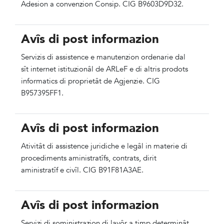
Adesion a convenzion Consip. CIG B9603D9D32.
Avîs di post informazion
Servizis di assistence e manutenzion ordenarie dal
sît internet istituzionâl de ARLeF e di altris prodots
informatics di proprietât de Agjenzie. CIG
B957395FF1.
Avîs di post informazion
Ativitât di assistence juridiche e legâl in materie di
procediments aministratîfs, contrats, dirit
aministratîf e civîl. CIG B91F81A3AE.
Avîs di post informazion
Servizi di soministrazion di lavôr a timp determinât