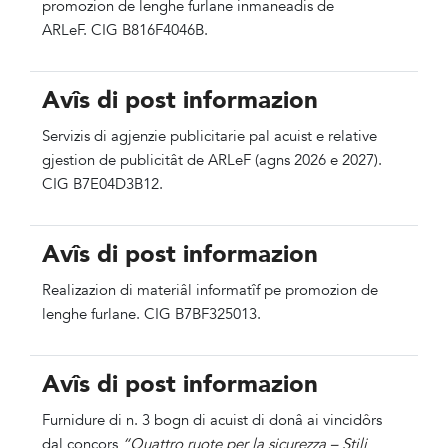
promozion de lenghe furlane inmaneadis de
ARLeF. CIG B816F4046B.
Avîs di post informazion
Servizis di agjenzie publicitarie pal acuist e relative
gjestion de publicitât de ARLeF (agns 2026 e 2027).
CIG B7E04D3B12.
Avîs di post informazion
Realizazion di materiâl informatîf pe promozion de
lenghe furlane. CIG B7BF325013.
Avîs di post informazion
Furnidure di n. 3 bogn di acuist di donâ ai vincidôrs
dal concors
“Quattro ruote per la sicurezza – Stili