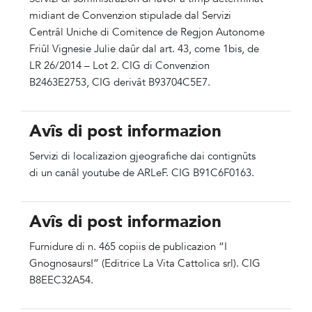
midiant de Convenzion stipulade dal Servizi
Centrâl Uniche di Comitence de Regjon Autonome
Friûl Vignesie Julie daûr dal art. 43, come 1bis, de
LR 26/2014 – Lot 2. CIG di Convenzion
B2463E2753, CIG derivât B93704C5E7.
Avîs di post informazion
Servizi di localizazion gjeografiche dai contignûts
di un canâl youtube de ARLeF. CIG B91C6F0163.
Avîs di post informazion
Furnidure di n. 465 copiis de publicazion “I
Gnognosaurs!” (Editrice La Vita Cattolica srl). CIG
B8EEC32A54.