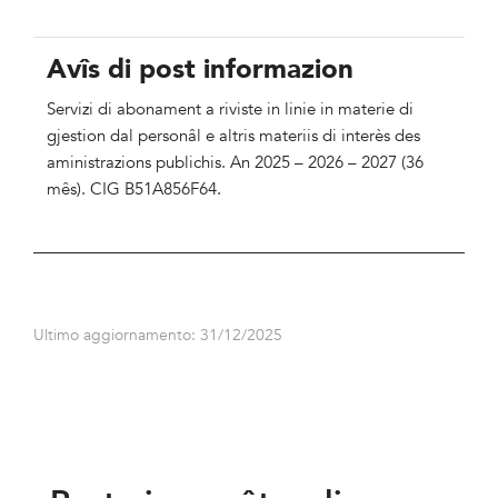
Avîs di post informazion
Servizi di abonament a riviste in linie in materie di
gjestion dal personâl e altris materiis di interès des
aministrazions publichis.
An 2025 – 2026 – 2027 (36
mês).
CIG
B51A856F64.
Ultimo aggiornamento: 31/12/2025