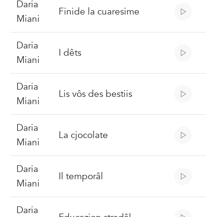
Daria
Finide la cuaresime
Miani
Daria
I dêts
Miani
Daria
Lis vôs des bestiis
Miani
Daria
La cjocolate
Miani
Daria
Il temporâl
Miani
Daria