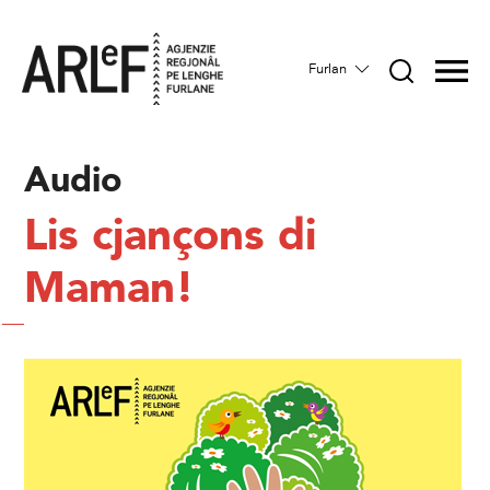
Furlan
Audio
Lis cjançons di
Maman!