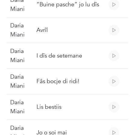
Daria
“Buine pasche” jo lu dîs
Miani
Daria
Avrîl
Miani
Daria
I dîs de setemane
Miani
Daria
Fâs bocje di ridi!
Miani
Daria
Lis bestiis
Miani
Daria
Jo o soi mai