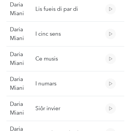
Daria
Lis fueis di par di
Miani
Daria
I cinc sens
Miani
Daria
Ce musis
Miani
Daria
I numars
Miani
Daria
Siôr invier
Miani
Daria