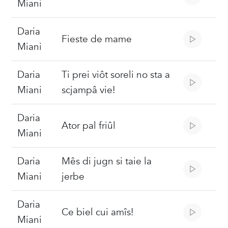
Miani
Daria
Fieste de mame
Miani
Daria
Ti prei viôt soreli no sta a
Miani
scjampâ vie!
Daria
Ator pal friûl
Miani
Daria
Mês di jugn si taie la
Miani
jerbe
Daria
Ce biel cui amîs!
Miani