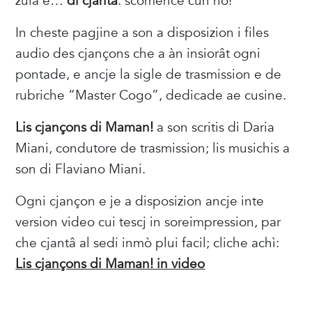
zuiâ e…
di cjantâ
: scomence cun nô!
In cheste pagjine a son a disposizion i files
audio des cjançons che a àn insiorât ogni
pontade, e ancje la sigle de trasmission e de
rubriche “Master Cogo”, dedicade ae cusine.
Lis cjançons di Maman!
a son scritis di Daria
Miani, condutore de trasmission; lis musichis a
son di Flaviano Miani.
Ogni cjançon e je a disposizion ancje inte
version video cui tescj in soreimpression, par
che cjantâ al sedi inmò plui facil; cliche achì:
Lis cjançons di Maman! in video