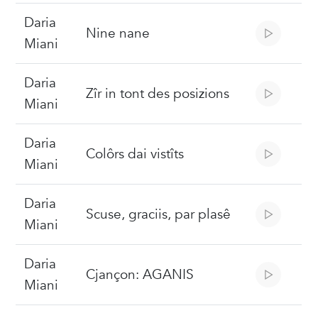
Daria
Nine nane
Miani
Daria
Zîr in tont des posizions
Miani
Daria
Colôrs dai vistîts
Miani
Daria
Scuse, graciis, par plasê
Miani
Daria
Cjançon: AGANIS
Miani