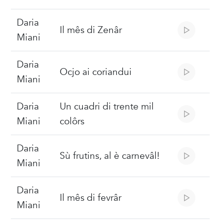
Daria
Il mês di Zenâr
Miani
Daria
Ocjo ai coriandui
Miani
Daria
Un cuadri di trente mil
Miani
colôrs
Daria
Sù frutins, al è carnevâl!
Miani
Daria
Il mês di fevrâr
Miani