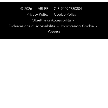
© 2026
-
ARLEF
-
C.F. 94094780304
-
Privacy Policy
-
Cookie Policy
-
Obiettivi di Accessibilità
-
Dichiarazione di Accessibilità
-
Impostazioni Cookie
-
Credits