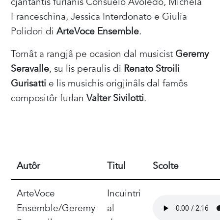
cjantantis furlanis Consuelo Avoledo, Michela
Franceschina, Jessica Interdonato e Giulia
Polidori di
ArteVoce Ensemble
.
Tornât a rangjâ pe ocasion dal musicist
Geremy
Seravalle
, su lis peraulis di
Renato Stroili
Gurisatti
e lis musichis origjinâls dal famôs
compositôr furlan
Valter Sivilotti
.
Autôr
Titul
Scolte
ArteVoce
Incuintri
Ensemble/Geremy
al