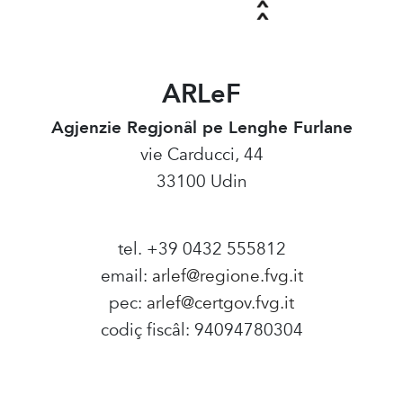
ARLeF
Agjenzie Regjonâl pe Lenghe Furlane
vie Carducci, 44
33100 Udin
tel. +39 0432 555812
email:
arlef@regione.fvg.it
pec:
arlef@certgov.fvg.it
codiç fiscâl: 94094780304
Amministrazione Trasparente