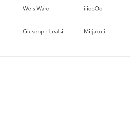
Weis Ward
iiiooOo
Giuseppe Lealsi
Mitjakuti