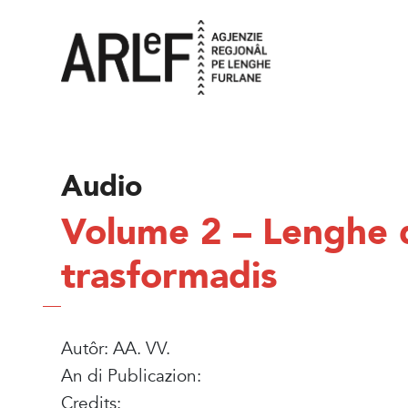
Audio
Volume 2 – Lenghe di
trasformadis
Autôr: AA. VV.
An di Publicazion:
Credits: