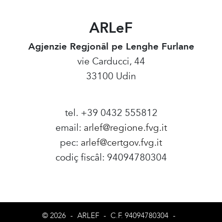
ARLeF
Agjenzie Regjonâl pe Lenghe Furlane
vie Carducci, 44
33100 Udin
tel. +39 0432 555812
email:
arlef@regione.fvg.it
pec:
arlef@certgov.fvg.it
codiç fiscâl: 94094780304
Amministrazione Trasparente
© 2026
-
ARLEF
-
C.F. 94094780304
-