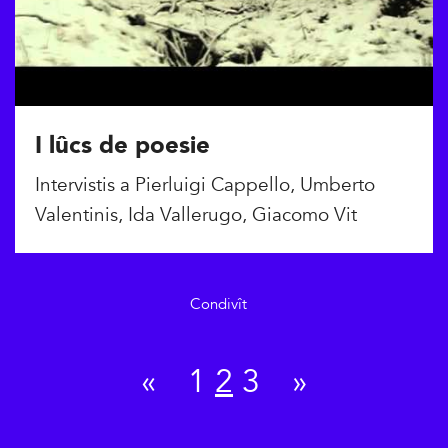
I lûcs de poesie
Intervistis a Pierluigi Cappello, Umberto
Valentinis, Ida Vallerugo, Giacomo Vit
Condivît
«
1
2
3
»