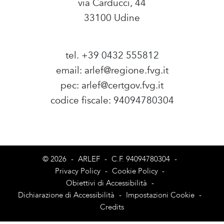
via Carducci, 44
33100 Udine
tel. +39 0432 555812
email:
arlef@regione.fvg.it
pec:
arlef@certgov.fvg.it
codice fiscale: 94094780304
Amministrazione Trasparente
© 2026
-
ARLEF
-
C.F. 94094780304
-
Privacy Policy
-
Cookie Policy
-
Obiettivi di Accessibilità
-
Dichiarazione di Accessibilità
-
Impostazioni Cookie
-
Credits