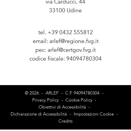
via Carducci, 44
33100 Udine
tel. +39 0432 555812
email:
arlef@regione.fvg.it
pec:
arlef@certgov.fvg.it
codice fiscale: 94094780304
Amministrazione Trasparente
© 2026
-
ARLEF
-
C.F. 94094780304
-
Privacy Policy
-
Cookie Policy
-
Obiettivi di Accessibilità
-
Dichiarazione di Accessibilità
-
Impostazioni Cookie
-
Credits