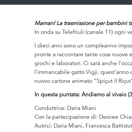
Maman! La trasmissione per bambini tut
In onda su Telefriuli (canale 11) ogni v
I dieci anni sono un compleanno import
pronte a raccontare tante cose nuove e
giochi e laboratori. Ci sarà anche l’oc
l’immancabile gatto Vigji, quest’anno ci
nuovo cartone animato “Spiçut il Riçut
In questa puntata: Andiamo al vivaio (
Conduttrice: Daria Miani
Con la partecipazione di: Desiree C
Autrici: Daria Miani, Francesca Battistu