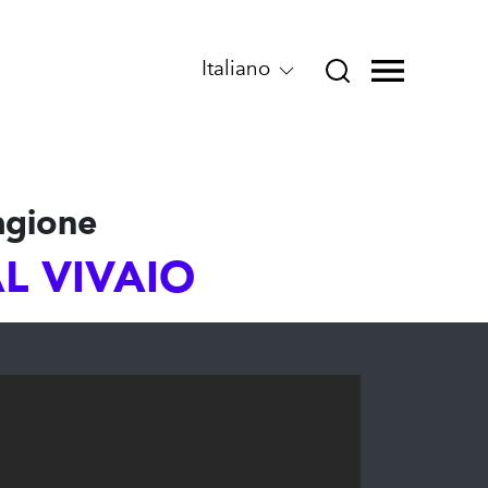
Italiano
agione
L VIVAIO