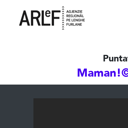
Punta
Maman!©