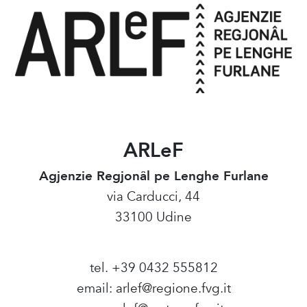
ARLeF
Agjenzie Regjonâl pe Lenghe Furlane
via Carducci, 44
33100 Udine
tel. +39 0432 555812
email:
arlef@regione.fvg.it