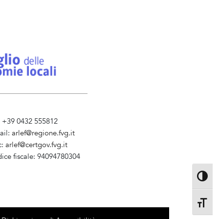
l. +39 0432 555812
ail:
arlef@regione.fvg.it
c:
arlef@certgov.fvg.it
dice fiscale: 94094780304
ministrazione Trasparente
Attiva/d
Attiva/