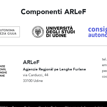
Componenti ARLeF
te
ARLeF
em
Agjenzie Regjonâl pe Lenghe Furlane
pe
via Carducci, 44
co
33100 Udine
Am