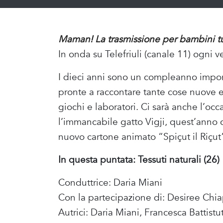
Maman! La trasmissione per bambini tut
In onda su Telefriuli (canale 11) ogni v
I dieci anni sono un compleanno import
pronte a raccontare tante cose nuove e
giochi e laboratori. Ci sarà anche l’oc
l’immancabile gatto Vigji, quest’anno ci
nuovo cartone animato “Spiçut il Riçut
In questa puntata: Tessuti naturali (26)
Conduttrice: Daria Miani
Con la partecipazione di: Desiree C
Autrici: Daria Miani, Francesca Battistu