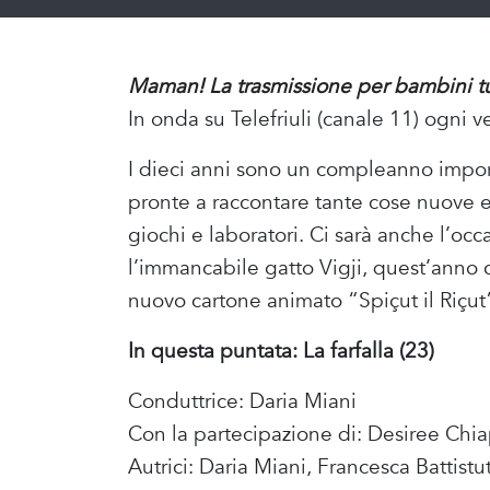
Maman! La trasmissione per bambini tut
In onda su Telefriuli (canale 11) ogni v
I dieci anni sono un compleanno import
pronte a raccontare tante cose nuove e
giochi e laboratori. Ci sarà anche l’oc
l’immancabile gatto Vigji, quest’anno ci
nuovo cartone animato “Spiçut il Riçut
In questa puntata: La farfalla (23)
Conduttrice: Daria Miani
Con la partecipazione di: Desiree C
Autrici: Daria Miani, Francesca Battistu