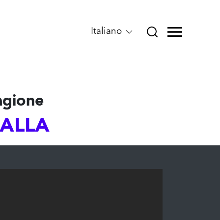
Italiano
agione
FALLA