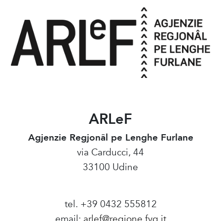
ARLeF
Agjenzie Regjonâl pe Lenghe Furlane
via Carducci, 44
33100 Udine
tel. +39 0432 555812
email:
arlef@regione.fvg.it