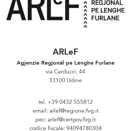
ARLeF
Agjenzie Regjonâl pe Lenghe Furlane
via Carducci, 44
33100 Udine
tel. +39 0432 555812
email:
arlef@regione.fvg.it
pec:
arlef@certgov.fvg.it
codice fiscale: 94094780304