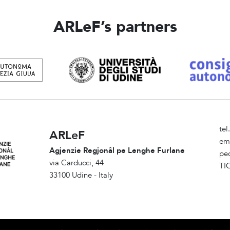
ARLeF’s partners
te
ARLeF
em
Agjenzie Regjonâl pe Lenghe Furlane
pe
via Carducci, 44
TI
33100 Udine - Italy
Am