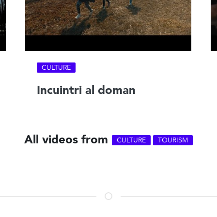
CULTURE
Incuintri al doman
All videos from
CULTURE
TOURISM