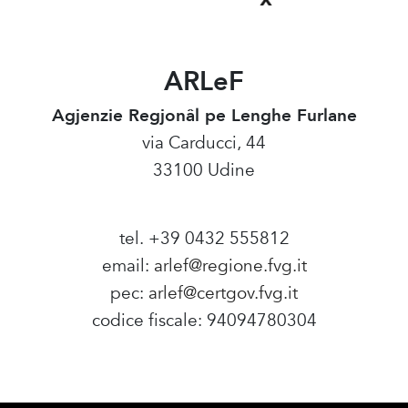
ARLeF
Agjenzie Regjonâl pe Lenghe Furlane
via Carducci, 44
33100 Udine
tel. +39 0432 555812
email:
arlef@regione.fvg.it
pec:
arlef@certgov.fvg.it
codice fiscale: 94094780304
Amministrazione Trasparente