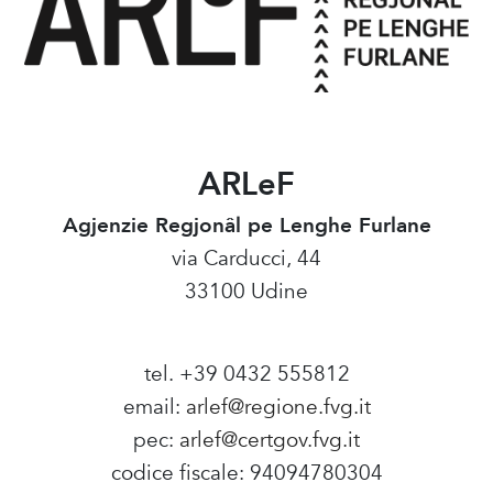
ARLeF
Agjenzie Regjonâl pe Lenghe Furlane
via Carducci, 44
33100 Udine
tel. +39 0432 555812
email:
arlef@regione.fvg.it
pec:
arlef@certgov.fvg.it
codice fiscale: 94094780304