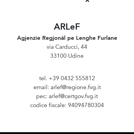
ARLeF
Agjenzie Regjonâl pe Lenghe Furlane
via Carducci, 44
33100 Udine
tel. +39 0432 555812
email:
arlef@regione.fvg.it
pec:
arlef@certgov.fvg.it
codice fiscale: 94094780304
Amministrazione Trasparente