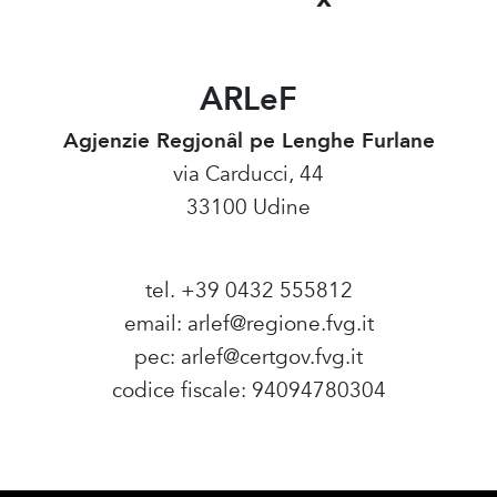
ARLeF
Agjenzie Regjonâl pe Lenghe Furlane
via Carducci, 44
33100 Udine
tel. +39 0432 555812
email:
arlef@regione.fvg.it
pec:
arlef@certgov.fvg.it
codice fiscale: 94094780304
Amministrazione Trasparente