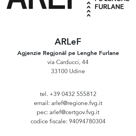
ARLeF
Agjenzie Regjonâl pe Lenghe Furlane
via Carducci, 44
33100 Udine
tel. +39 0432 555812
email:
arlef@regione.fvg.it
pec:
arlef@certgov.fvg.it
codice fiscale: 94094780304
Amministrazione Trasparente