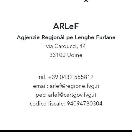
ARLeF
Agjenzie Regjonâl pe Lenghe Furlane
via Carducci, 44
33100 Udine
tel. +39 0432 555812
email:
arlef@regione.fvg.it
pec:
arlef@certgov.fvg.it
codice fiscale: 94094780304
Amministrazione Trasparente