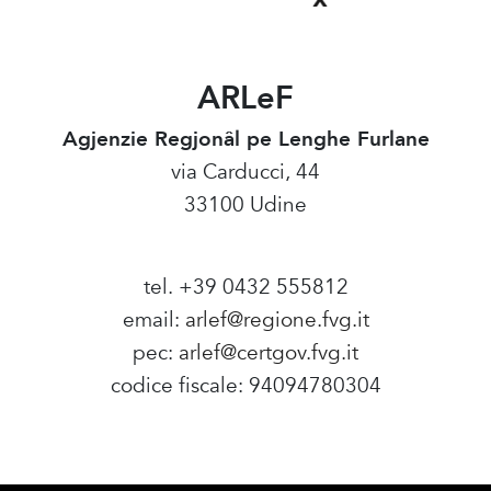
ARLeF
Agjenzie Regjonâl pe Lenghe Furlane
via Carducci, 44
33100 Udine
tel. +39 0432 555812
email:
arlef@regione.fvg.it
pec:
arlef@certgov.fvg.it
codice fiscale: 94094780304
Amministrazione Trasparente