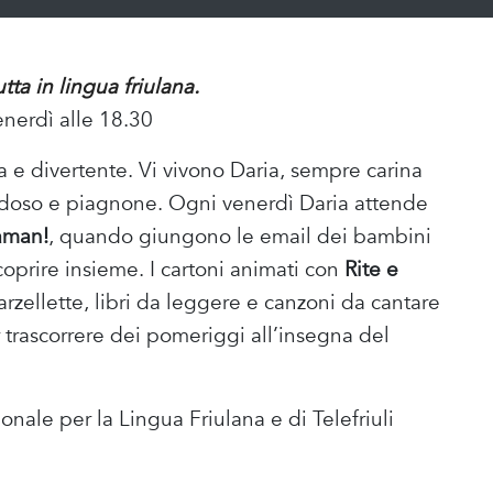
ta in lingua friulana.
enerdì alle 18.30
a e divertente. Vi vivono Daria, sempre carina
rbidoso e piagnone. Ogni venerdì Daria attende
aman!
, quando giungono le email dei bambini
oprire insieme. I cartoni animati con
Rite e
 barzellette, libri da leggere e canzoni da cantare
r trascorrere dei pomeriggi all’insegna del
ale per la Lingua Friulana e di Telefriuli