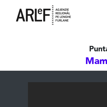
Punt
Mama