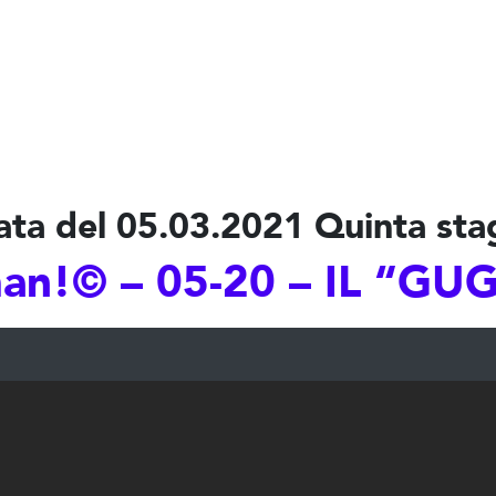
ata del 05.03.2021 Quinta sta
n!© – 05-20 – IL “GU