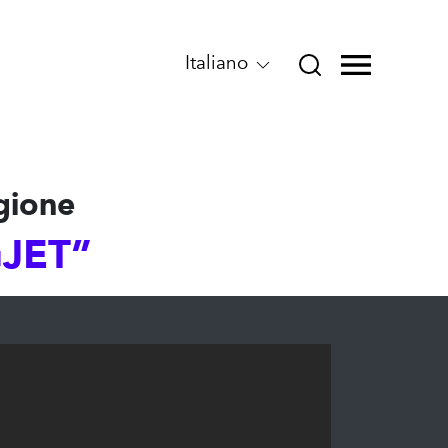
Italiano
gione
GJET”