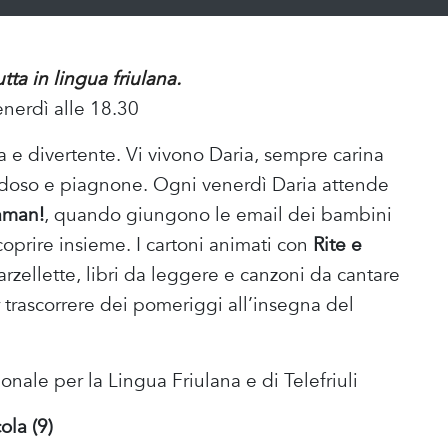
ta in lingua friulana.
enerdì alle 18.30
a e divertente. Vi vivono Daria, sempre carina
rbidoso e piagnone. Ogni venerdì Daria attende
aman!
, quando giungono le email dei bambini
oprire insieme. I cartoni animati con
Rite e
 barzellette, libri da leggere e canzoni da cantare
r trascorrere dei pomeriggi all’insegna del
ale per la Lingua Friulana e di Telefriuli
ola (9)