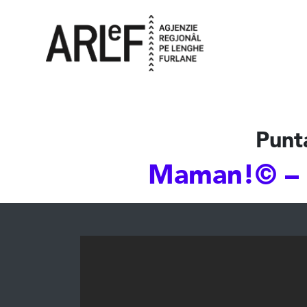
Punt
Maman!© – 