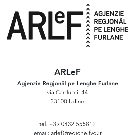
ARLeF
Agjenzie Regjonâl pe Lenghe Furlane
via Carducci, 44
33100 Udine
tel. +39 0432 555812
email:
arlef@regione.fvg.it