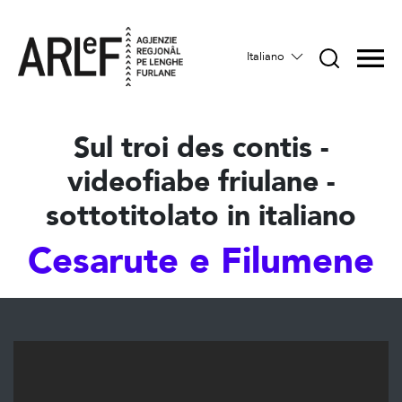
Italiano
Sul troi des contis -
videofiabe friulane -
sottotitolato in italiano
Cesarute e Filumene